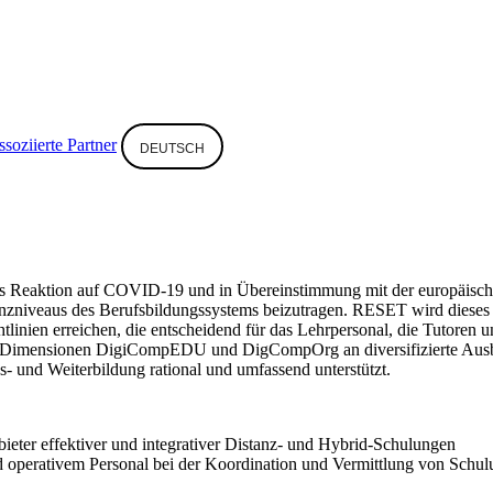
soziierte Partner
DEUTSCH
s Reaktion auf COVID-19 und in Übereinstimmung mit der europäischen
ffizienzniveaus des Berufsbildungssystems beizutragen. RESET wird di
htlinien erreichen, die entscheidend für das Lehrpersonal, die Tutoren
er Dimensionen DigiCompEDU und DigCompOrg an diversifizierte Ausb
s- und Weiterbildung rational und umfassend unterstützt.
ieter effektiver und integrativer Distanz- und Hybrid-Schulungen
d operativem Personal bei der Koordination und Vermittlung von Schul